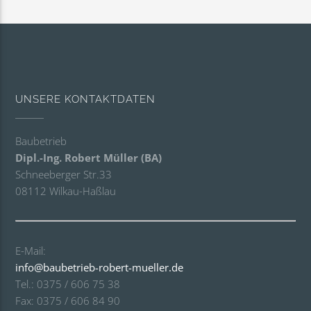
UNSERE KONTAKTDATEN
Baubetrieb
Dipl.-Ing. Robert Müller (BA)
Schneeberger Str.33
08112 Wilkau-Haßlau
E-Mail:
info@baubetrieb-robert-mueller.de
Tel.: 0375 / 606 75 38
Fax: 0375 / 606 84 90