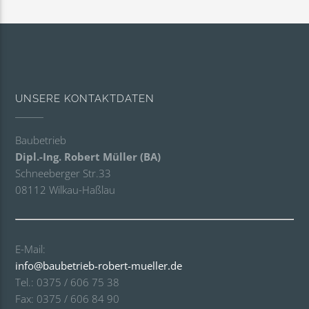
UNSERE KONTAKTDATEN
Baubetrieb
Dipl.-Ing. Robert Müller (BA)
Schneeberger Str.33
08112 Wilkau-Haßlau
E-Mail:
info@baubetrieb-robert-mueller.de
Tel.: 0375 / 606 75 38
Fax: 0375 / 606 84 90