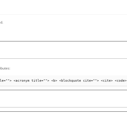
d.
ibutes:
le=""> <acronym title=""> <b> <blockquote cite=""> <cite> <code>