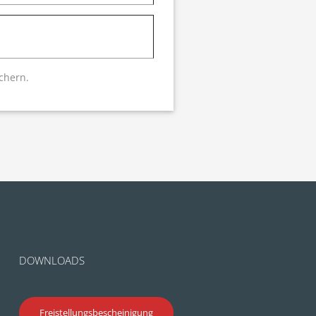
chern.
DOWNLOADS
Freistellungsbescheinigung