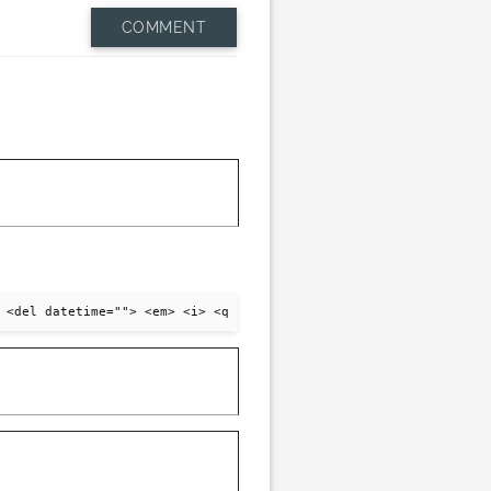
COMMENT
 <del datetime=""> <em> <i> <q cite=""> <strike> <strong>