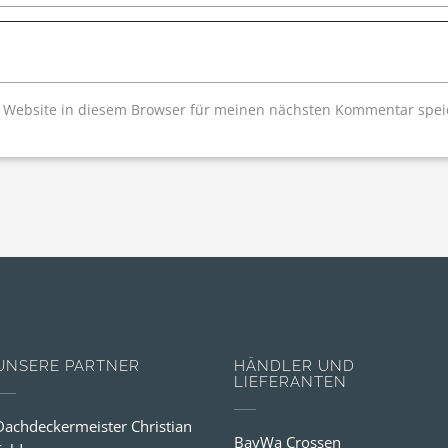
 Website in diesem Browser für meinen nächsten Kommentar spei
UNSERE PARTNER
HÄNDLER UND
LIEFERANTEN
Dachdeckermeister Christian
BayWa Crossen